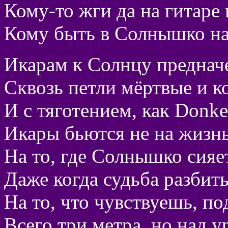
Кому-то жги да на гитаре 
Кому быть в Солнышко н
Икарам к Солнцу преднач
Сквозь петли мёртвые и ко
И с тяготением, как Donke
Икары бьются не на жизнь,
На то, где Солнышко сияе
Даже когда судьба разбить
На то, что чувствуешь, по
Всего три метра, но над у