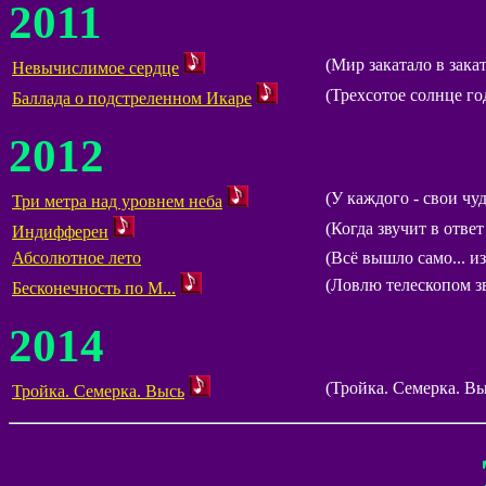
2011
(Мир закатало в закат
Невычислимое сердце
(Трехсотое солнце го
Баллада о подстреленном Икаре
2012
(У каждого - свои чуд
Три метра над уровнем неба
(Когда звучит в ответ
Индифферен
Абсолютное лето
(Всё вышло само... из
(Ловлю телескопом зв
Бесконечность по М...
2014
(Тройка. Семерка. Вы
Тройка. Семерка. Высь