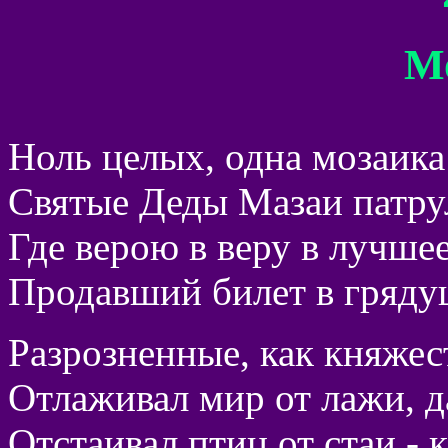
М
Ноль целых, одна мозаика 
Святые Деды Мазаи патру
Где верою в веру в лучше
Продавший билет в грядущ
Разрозненные, как княжест
Отлаживал мир от лажи, д
Отстаивал птиц от стаи - к