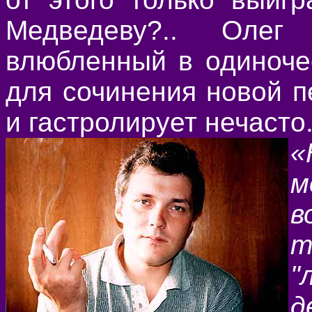
Медведеву?.. Оле
влюбленный в одиноче
для сочинения новой п
и гастролирует нечасто.
«
м
в
т
"
д