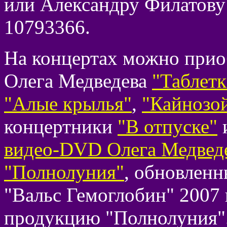
или Александру Филатов
10793366.
На концертах можно прио
Олега Медведева
"Таблетк
"Алые крылья"
,
"Кайнозо
концертники
"В отпуске"
видео-DVD Олега Медвед
"Полнолуния"
, обновленн
"Вальс Гемоглобин" 2007 
продукцию "Полнолуния"