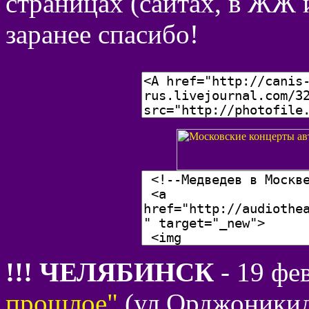
страницах (сайтах, в ЖЖ и
заранее спасибо!
!!! ЧЕЛЯБИНСК
- 19 фе
прошлое"
(ул.Орджоникидз