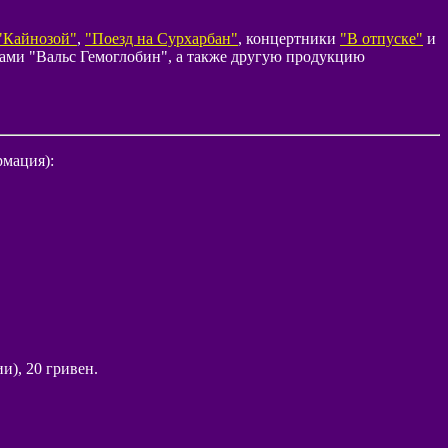
"Кайнозой"
,
"Поезд на Сурхарбан"
, концертники
"В отпуске"
и
дами "Вальс Гемоглобин", а также другую продукцию
рмация):
и), 20 гривен.