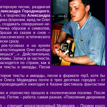
вторскую песню, раздвигая
лександра Городницкого
,
й, к творчеству
Александра
дева (впрочем, вряд ли Олег
 создавать совершенно
не-
личка образов и символов,
бразах из сказок и снов –
лассического эстетического
ески сразу.
рок-тусовках и на кухнях
 автостопщиков Олег вообще
шься"...». Действительно,
кламы. Записи (в частности,
асходятся по стране, как в
я тексты и аккорды. Песни
тором тексты и аккорды, песни в формате mp3, хотя бы
я Олега Медведева почти в трех десятках городов – от
я проводящийся ежегодно в Казани фестиваль фантастики
тво и отрочество прошло в геологическом поселке. После
ка). Потом – работа: самая разная. «Поколение дворников
л. –
отвечает неразговорчивый Медведев,
– Первую книгу