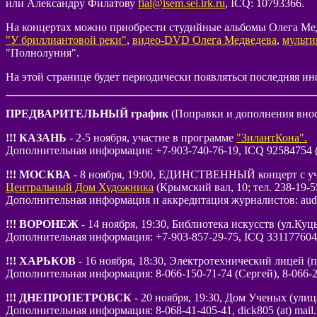
или Александру Филатову
fial@isem.sei.irk.ru
, ICQ: 10793366.
На концертах можно приобрести студийные альбомы Олега Ме
"У бриллиантовой реки"
,
видео-DVD Олега Медведева
,
мульт
"Полнолуния".
На этой странице будет периодически появляться последняя инф
ПРЕДВАРИТЕЛЬНЫЙ график
(Поправки и дополнения внос
!!! КАЗАНЬ
- 2-5 ноября, участие в программе
"ЗилантКона".
Дополнительная информация: +7-903-740-76-19, ICQ 92584754 (
!!! МОСКВА
- 8 ноября, 19:00, ЕДИНСТВЕННЫЙ концерт с уч
Центральный Дом Художника
(Крымский вал, 10; тел. 238-19-55
Дополнительная информация и аккредитация журналистов: audiot
!!! ВОРОНЕЖ
- 14 ноября, 19:30, Библиотека искусств (ул.Куцы
Дополнительная информация: +7-903-857-29-75, ICQ 331177604
!!! ХАРЬКОВ
- 16 ноября, 18:30, Электротехнический лицей (пр
Дополнительная информация: 8-066-150-71-74 (Сергей), 8-066-24
!!! ДНЕПРОПЕТРОВСК
- 20 ноября, 19:30, Дом Ученых (улиц
Дополнительная информация: 8-068-41-405-41, dick805 (at) mail