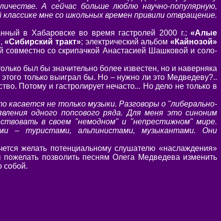
личестве. А сейчас больше люблю научно-популярную,
 классике мне со школьных времен привили отвращение.
анный в Хабаровске во время гастролей 2000 г.;
«Алые
и,
«Сибирский тракт»
; электрический альбом
«Кайнозой»
й совместно со скрипачкой Анастасией Шашковой и соло-
олько был бы значительно более известен, но и наверняка
 этого только выиграл бы. Но – нужно ли это Медведеву?..
о. Потому и гастролирует нечасто... Но дело не только в
это касается не только музыки. Разговоры о "либерально-
вления одного попсового ряда. Для меня это синоним
ствовать в своем "немодном" и "непрестижном" мире.
ми – туристами, альпинистами, музыкантами. Они
очется желать потенциальному слушателю «наслаждения»
я пожелать позволить песням Олега Медведева изменить
о собой.