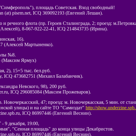
р "Симферополь"), площадь Советская. Вход свободный!
 (at) pisem.net, ICQ 369092193 (Евгений Лешан).
и речного флота (пр. Героев Сталинграда, 2; проезд: м.Петровка,
Алексей), 8-067-922-22-41, ICQ 214843735 (Ирина).
инская, 16).
47 (Алексей Мартыненко).
колы №8.
6 (Максим Ярмух)
я, 2), 15+5 тыс. бел.руб.
.by, ICQ 473682751 (Михаил Балабанчик).
ександра Невского, 98), 200 руб.
ler.ru, ICQ 296085084 (Максим Прожеваров).
пр. Новочеркасский, 47; проезд: м. Новочеркасская, 5 мин. от ста
инской улицы) и на сайте ТО "Самиздат"
http://show.underzine.spb
ine.spb.ru, ICQ 86997446 (Евгений Веснин).
Т
- 9 декабря, 19:00,
довая", "Сенная площадь" до конца улицы Декабристов.
ine.spb.ru, ICQ 86997446 (Евгений Веснин).