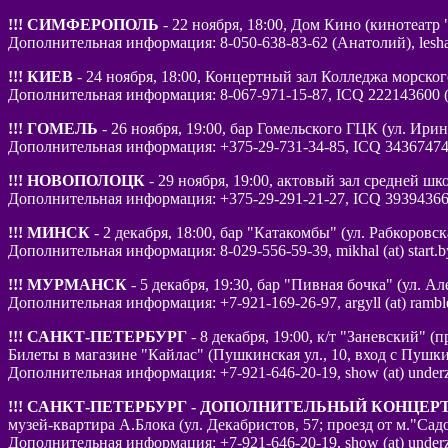
!!! СИМФЕРОПОЛЬ
- 22 ноября, 18:00, Дом Кино (кинотеат
Дополнительная информация: 8-050-638-83-62 (Анатолий), leshan
!!! КИЕВ
- 24 ноября, 18:00, Концертный зал Колледжа морского 
Дополнительная информация: 8-067-971-15-87, ICQ 222143600 (
!!! ГОМЕЛЬ
- 26 ноября, 19:00, бар Гомельского ГЦК (ул. Ирин
Дополнительная информация: +375-29-731-34-85, ICQ 3436747
!!! НОВОПОЛОЦК
- 29 ноября, 19:00, актовый зал средней ш
Дополнительная информация: +375-29-291-21-27, ICQ 3939436
!!! МИНСК
- 2 декабря, 18:00, бар "Катакомбы" (ул. Рабкоровска
Дополнительная информация: 8-029-556-59-39, mikhal (at) start
!!! МУРМАНСК
- 5 декабря, 19:30, бар "Пивная бочка" (ул. Ал
Дополнительная информация: +7-921-169-26-97, argyll (at) ramb
!!! САНКТ-ПЕТЕРБУРГ
- 8 декабря, 19:00, к/т "Заневский" (
Билеты в магазине "Кайлас" (Пушкинская ул., 10, вход с Пушк
Дополнительная информация: +7-921-646-20-19, show (at) underz
!!! САНКТ-ПЕТЕРБУРГ - ДОПОЛНИТЕЛЬНЫЙ КОНЦЕР
музей-квартира А.Блока (ул. Декабристов, 57; проезд от м."Са
Дополнительная информация: +7-921-646-20-19, show (at) underz