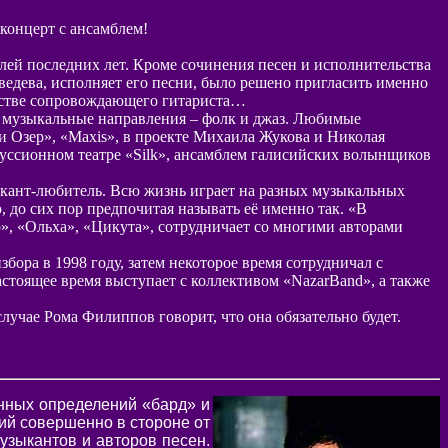
- концерт с ансамблем!
алей последних лет. Кроме сочинения песен и исполнительства
ведева, исполняет его песни, было решено пригласить именно
честве сопровождающего гитариста…
е музыкальные направления – фолк и джаз. Любимые
и Озер», «Maxis», в проекте Михаила Жукова и Николая
уссионном театре «Silk», ансамблем галисийских волынщиков
зыкант-любитель. Всю жизнь играет на разных музыкальных
 до сих пор предпочитая называть её именно так. «В
, «Ольха», «Цикута», сотрудничает со многими авторами
бора в 1998 году, затем некоторое время сотрудничал с
астоящее время выступает с коллективом «NazarBand», а также
случае Рома Филиппов говорит, что она обязательно будет.
анных определений «бард» и
щий совершенно в стороне от
узыкантов и авторов песен.