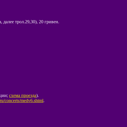
 далее трол.29,30), 20 гривен.
нции;
схема проезда
).
.ru/concerts/medv6.shtml
.