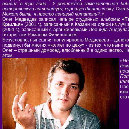
осилил в три года... У родителей замечательная би
историческую литературу, хорошую фантастику. Очень 
Может быть, я просто ленивый читатель?..»
Олег Медведев записал четыре студийных альбома:
«Т
Крылья»
(2001 г.), записанный в Казани на одной из лу
(2004 г.), записанный с аранжировками Леонида Андрула
гитаристом Романом Филипповым.
Безусловно, нынешняя популярность Медведева – далеко н
подвинул бы многих «коллег по цеху» - из тех, что ныне 
Олег – страшный домосед, влюбленный в одиночество. Нео
этом.
«Не
дем
пош
Пот
инт
Пос
или
его