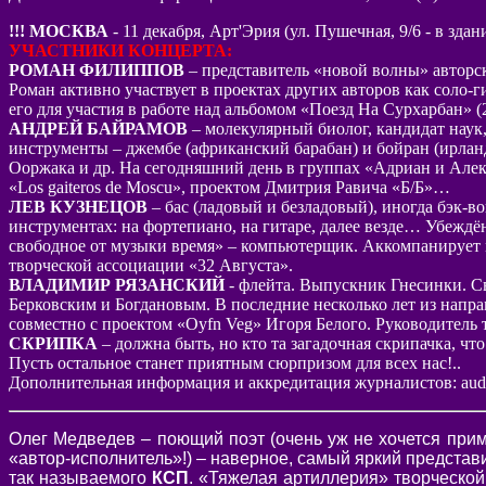
!!! МОСКВА
- 11 декабря, Арт'Эрия (ул. Пушечная, 9/6 - в зда
УЧАСТНИКИ КОНЦЕРТА:
РОМАН ФИЛИППОВ
– представитель «новой волны» авторск
Роман активно участвует в проектах других авторов как соло-
его для участия в работе над альбомом «Поезд На Сурхарбан»
АНДРЕЙ БАЙРАМОВ
– молекулярный биолог, кандидат наук
инструменты – джембе (африканский барабан) и бойран (ирлан
Ооржака и др. На сегодняшний день в группах «Адриан и Але
«Los gaiteros de Moscu», проектом Дмитрия Равича «Б/Б»…
ЛЕВ КУЗНЕЦОВ
– бас (ладовый и безладовый), иногда бэк-в
инструментах: на фортепиано, на гитаре, далее везде… Убеждё
свободное от музыки время» – компьютерщик. Аккомпанирует 
творческой ассоциации «32 Августа».
ВЛАДИМИР РЯЗАНСКИЙ
- флейта. Выпускник Гнесинки. Сво
Берковским и Богдановым. В последние несколько лет из напра
совместно с проектом «Oyfn Veg» Игоря Белого. Руководитель 
СКРИПКА
– должна быть, но кто та загадочная скрипачка, чт
Пусть остальное станет приятным сюрпризом для всех нас!..
Дополнительная информация и аккредитация журналистов: audiot
Олег Медведев – поющий поэт (очень уж не хочется при
«автор-исполнитель»!) – наверное, самый яркий представ
так называемого
КСП
. «Тяжелая артиллерия» творческо