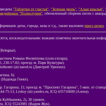
дведева
"Таблетки от счастья"
,
"Зеленая дверь"
,
"Алые крылья"
,
имедийники "Полнолуния"
, обновленный сборник песен с аккор
ормация: даты, города, залы и т.д., также выложен
пресс-релиз
.
ятся, восклицательными знаками помечена окончательная инфо
Belegnar).
астием Романа Филиппова (соло-гитара),
, 230-17-82; проезд: м. Парк Культуры).
heater (at) narod.ru (Дмитрий Урюпин).
гина, 6).
 (Надежда Генке).
. Гагарина, 11; проезд: м. "Проспект Гагарина", 5 мин. от станци
4-75-13, Lroksy (at) yandex.ru, ICQ 435716600 (Алена).
а Куйбышева, 2), 30 гривен.
.ru, ICQ 55243981 (Вадим Жук).