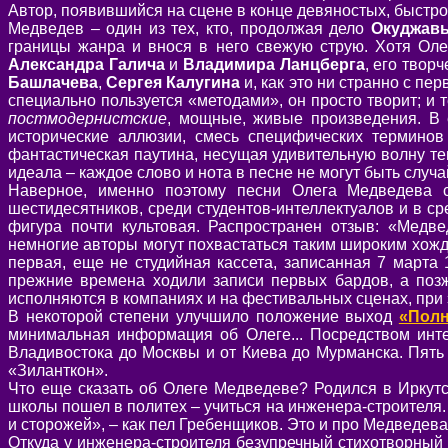
Автор, появившийся на сцене в конце девяностых, быстро
Медведев – один из тех, кто, продолжая дело
Окуджав
границы жанра и внося в него свежую струю. Хотя Ол
Александра Галича
и
Владимира Ланцберга
, его твор
Башлачева
,
Сергея Калугина
и, как это ни странно с пер
специально пользуется «методами», он просто творит; и 
постмодернистские
, мощные, живые произведения. В 
исторические аллюзии, смесь специфических терминов
фантастическая паутина, несущая удивительную волну теп
идеала – каждое слово и нота в песне не могут быть случ
Наверное, именно поэтому песни Олега Медведева с
шестидесятников, среди студентов-интеллектуалов и в с
фигура почти культовая. Распространен отзыв: «Медвед
немногие авторы могут похвастаться таким широким хожде
первая, еще не студийная кассета, записанная 7 марта 
прежние времена ходили записи первых бардов, а позж
исполняются в компаниях и на фестивальных сценах, при э
В некоторой степени улучшило положение выход
«Полн
минимальная информация об Олеге... Посредством инте
Владивостока до Москвы и от Киева до Мурманска. Пять
«Зиланткон».
Что еще сказать об Олеге Медведеве? Родился в Иркутск
школы пошел в политех – учиться на инженера-строителя.
и сторожей», – как пел Гребенщиков. Это и про Медведева 
Откуда у инженера-строителя безупречный стихотворный 