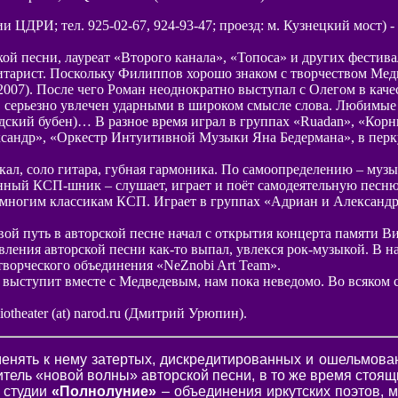
нии ЦДРИ; тел. 925-02-67, 924-93-47; проезд: м. Кузнецкий мост) 
ой песни, лауреат «Второго канала», «Топоса» и других фестив
гитарист. Поскольку Филиппов хорошо знаком с творчеством Мед
 (2007). После чего Роман неоднократно выступал с Олегом в ка
, серьезно увлечен ударными в широком смысле слова. Любимы
дский бубен)… В разное время играл в группах «Ruadan», «Корн
ксандр», «Оркестр Интуитивной Музыки Яна Бедермана», в перк
окал, соло гитара, губная гармоника. По самоопределению – му
нный КСП-шник – слушает, играет и поёт самодеятельную песню,
многим классикам КСП. Играет в группах «Адриан и Александр»
й путь в авторской песне начал с открытия концерта памяти Виз
вления авторской песни как-то выпал, увлекся рок-музыкой. В н
творческого объединения «NeZnobi Art Team».
о выступит вместе с Медведевым, нам пока неведомо. Во всяком 
heater (at) narod.ru (Дмитрий Урюпин).
менять к нему затертых, дискредитированных и ошельмов
итель «новой волны» авторской песни, в то же время стоя
й студии
«Полнолуние»
– объединения иркутских поэтов, м