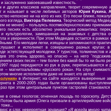
 и заслуженно завоевавший известность.
ы
и других классиков направления, творит современную а
ег и называет в числе любимых авторов
Юрия Кукина
,
А
чество непохоже ни на кого из них. Его песни ближе, пожалу
вого взгляда,
Виктора Пелевина
. Творческий метод Медве
тем не менее) – пользуясь
постмодернистскими
приемами,
его песнях есть абсолютно уникальная романтика: перек
 и культурологии, замешанная на знакомых с детства о
ла и уверенности. При этом Медведев остается в рамках к
айными. Его мелодии легки, изящны и запоминаются практич
лушают и исполняют в совершенно разных кругах: в 
реде эстетствующей молодежи. У туристов, толкиенистов и
ев это очень здорово, но опасно – на него "подсаживае
нием своих песен – тем более без какой бы то ни было ре
1997 года) передаются из рук в руки, переписываются и р
е – магнитоальбомы «русского рока». На слух снимаютс
том многие исполнители даже не знают, кто автор!
олуния»
в Интернет; на сайте находятся выверенные ав
рнета в 2000-2005 годах были организованы выступлени
 раз при этом центральным пунктом гастролей становилс
е в семье геологов; огненная лошадь по гороскопу. Детс
 Потом была армия (Олега призвали в артиллерийские войс
тоже...
вкус и слог, невероятная эрудиция?
«Я всегда много чита