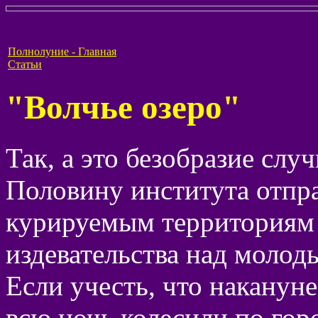
Полнолуние - Главная
Статьи
"Волчье озеро"
Так, а это безобразие слу
Половину института отпр
курируемым территориям
издевательства над молод
Если учесть, что наканун
всю ночь колесили по горо