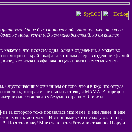
 вариациями. Он не был страшен в обычном понимании этого
и долго не могла уснуть. В нем мало действий, но он казался
 кажется, что я совсем одна, одна в отделении, а может во
ьно смотрю на край шкафа за которым дверь в отделение (самой
 вижу, что из-за шкафа наконец-то показывается моя мама.
ем. Опустошающим отчаянием от того, что я вижу, что оттуда
гу отличить, которая из них моя настоящая МАМА. А коридор
римерно) мне становится безумно страшно. Я ору и
из-за которого тоже показалась моя мама, и еще левее, и еще.
ают выходить мои мамы. И я понимаю, что не могу отличить,
ь!!! Но я это вижу! Мне становится безумно страшно. Я ору и