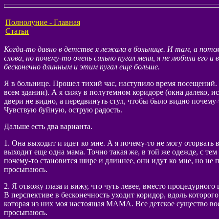
Полнолуние - Главная
Статьи
Когда-то давно в детстве я лежала в больнице. И там, а пото
слова, но почему-то очень сильно пугал меня, я не любила его и 
бесконечно длинным и этим пугал еще больше.
Я в больнице. Прошел тихий час, наступило время посещений. Ко
всем здании). А я сижу в полутемном коридоре (окна далеко, 
двери не видно, а передвинуть стул, чтобы было видно почему-
Чувствую буйную, острую радость.
Дальше есть два варианта.
1. Она выходит и идет ко мне. А я почему-то не могу оторвать
выходит еще одна мама. Точно такая же, в той же одежде, с т
почему-то становится шире и длиннее, они идут ко мне, но не 
просыпаюсь.
2. Я отвожу глаза и вижу, что чуть левее, вместо процедурного
В перспективе в бесконечность уходит коридор, вдоль которог
которая из них моя настоящая МАМА. Все детское существо восс
просыпаюсь.