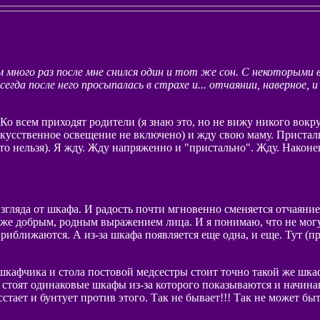
м много раз после мне снился один и тот же сон. С некоторыми
всегда после него просыпалась в страхе и... отчаянии, наверное, 
 всем приходят родители (я знаю это, но не вижу никого вокруг,
искусственное освещение не включено) и жду свою маму. Пристал
то нельзя). Я жду. Жду напряженно и "пристально". Жду. Наконец
 взгляда от шкафа. И радость почти мгновенно сменяется отчаяни
ем же добрым, родным выражением лица. И я понимаю, что не мо
приближаются. А из-за шкафа появляется еще одна, и еще. Тут (п
 шкафчика и стола постовой медсестры стоит точно такой же шкаф 
о стоят одинаковые шкафы из-за которого показываются и начин
тает и бунтует против этого. Так не бывает!!! Так не может быт