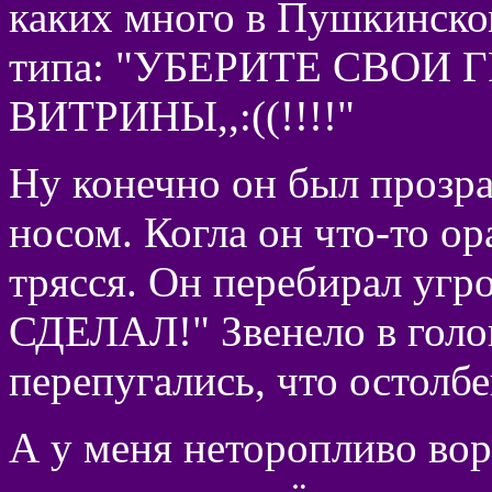
каких много в Пушкинском
типа: "УБЕРИТЕ СВОИ 
ВИТРИНЫ,,:((!!!!"
Ну конечно он был прозр
носом. Когла он что-то о
трясся. Он перебирал уг
СДЕЛАЛ!" Звенело в голов
перепугались, что остолбе
А у меня неторопливо во