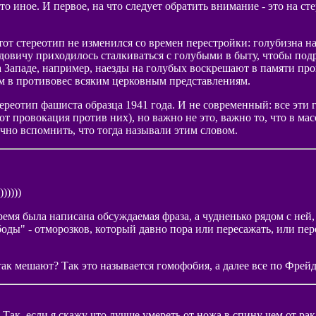
 иное. И первое, на что следует обратить внимание - это на ст
тот стереотип не изменился со времен перестройки: голубизна н
вичу приходилось сталкиваться с голубыми в быту, чтобы подра
 на Западе, например, наезды на голубых воскрешают в памяти про
м в противовес всяким церковным представлениям.
ереотип фашиста образца 1941 года. И не современный: все эти 
орот провокация против них), но важно не это, важно то, что в 
очно вспомнить, что тогда называли этим словом.
)))))
емя была написана обсуждаемая фраза, а чудненько рядом с ней,
ды" - отморозков, который давно пора или пересажать, или перес
так мешают? Так это называется гомофобия, а далее все по Фрейду
Так, если я скажу что лучше умереть от ножа в спину чем от рак