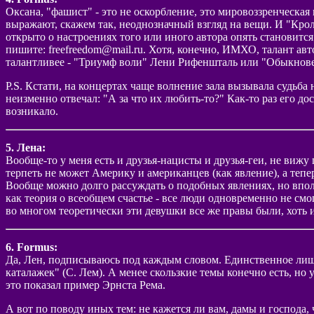
Оксана, "фашист" - это не оскорбление, это мировоззренческая
выражают, скажем так, неоднозначный взгляд на вещи. И "Крол
открыто о настроениях того или иного автора опять становится
пишите: freefreedom@mail.ru. Хотя, конечно, ИМХО, талант авт
талантливее - "Триумф воли" Лени Рифеншталь или "Обыкнов
P.S. Кстати, на концертах чаще волнение зала вызывала судьба 
неизменно отвечал: "А за что их любить-то?" Как-то раз его дос
возникало.
5. Лена:
Вообще-то у меня есть и друзья-нацисты и друзья-геи, не вижу 
терпеть не может Америку и американцев (как явление), а тепе
Вообще можно долго рассуждать о подобных явлениях, но впол
как теория о всеобщем счастье - все люди одновременно не смо
во многом теоретически эти девушки все же правы были, хоть и н
6. Formus:
Да, Лен, подписываюсь под каждым словом. Единственное лишь
каталажек" (С. Лем). А менее скользкие темы конечно есть, но
это показал пример Эрнста Рема.
А вот по поводу иных тем: не кажется ли вам, дамы и господа, 