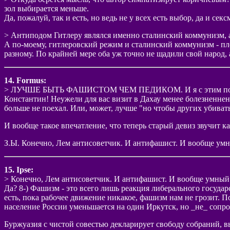
зол выбирается меньше.
Да, пожалуй, так и есть, но ведь не у всех есть выбор, да и се
> Антиподом Гитлеру являлся именно сталинский коммунизм, а
А по-моему, гитлеровский режим и сталинский коммунизм - пло
разному. По крайней мере оба уж точно не щадили свой народ, 
14. Formus:
> ЛУЧШЕ БЫТЬ ФАШИСТОМ ЧЕМ ПЕДИКОМ. И я с этим полн
Константин! Неужели для вас визит в Дахау менее болезненнен,
больше не поехал. Или, может, лучше "но чтобы других убивать
И вообще такое впечатление, что теперь старый девиз звучит к
З.Ы. Конечно, Лем антисоветчик. И антифашист. И вообще умн
15. Ipse:
> Конечно, Лем антисоветчик. И антифашист. И вообще умный
Да? 8-) Фашизм - это всего лишь реакция либерального государ
есть, пока рабочее движение никакое, фашизм нам не грозит. П
население России уменьшается на один Иркутск, но _не_ сопро
Буржуазия с чистой совестью декларирует свободу собраний, 