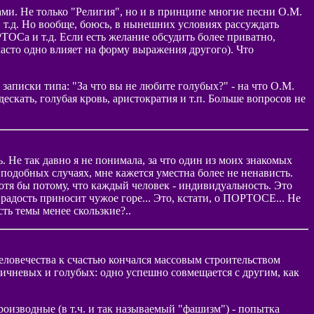
сами. Не только "Религия", но и в принципе многие песни О.М.
 т.д. Но вообще, боюсь, в нынешних условиях рассуждать
ТОСа и т.д. Если есть желание обсудить более приватно,
часто одно влияет на форму выражения другого). Что
 записки типа: "За что вы не любите голубых?" - на что О.М.
дескать, голубая кровь, аристократия и т.п. Больше вопросов не
. Не так давно я не понимала, за что один из моих знакомых
 подобных случаях, мне кажется уместна более не ненависть.
тя бы потому, что каждый человек - индивидуальность. Это
 радость приносит чужое горе... Это, кстати, о ПОРТОСЕ... Не
сть темы менее скользкие?..
еловечества к счастью кончался массовым строительством
коричневых и голубых: одно успешно совмещается с другим, как
производные (в т.ч. и так называемый "фашизм") - попытка