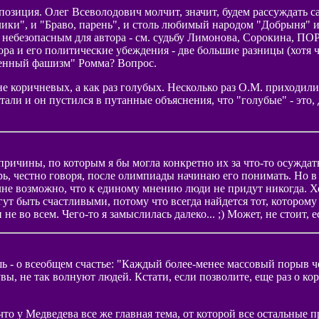
 позиция. Олег Всеволодович молчит, значит, будем рассуждать 
ики", и "Браво, парень", и столь любимый народом "Добрыня" и
 небезопасным для автора - см. судьбу Лимонова, Сорокина, ПОР
ора и его политические убеждения - две большие разницы (хотя 
енный фашизм" Ромма? Вопрос.
не коричневых, а как раз голубых. Несколько раз О.М. приходили
тали и он пустился в путанные объяснения, что "голубые" - это, 
причины, по которым я бы могла конкретно их за что-то осуждать
рь, честно говоря, после олимпиады начинаю его понимать. Но в
не возможно, что к единому мнению люди не придут никогда. Хо
гут быть счастливыми, потому что всегда найдется тот, которому
е во всем. Чего-то я замыслилась далеко... ;) Может, не стоит, е
 - о всеобщем счастье: "Каждый более-менее массовый порыв ч
 увы, не так волнуют людей. Кстати, если позволите, еще раз о 
что у Медведева все же главная тема, от которой все остальные 