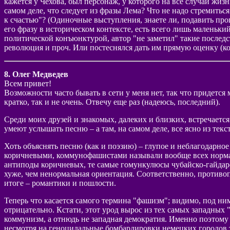
кажется у Чехова, был персонаж, у которого на все случаи жиз
самом деле, что следует из фразы Лема? Что не надо стремиться
к счастью"? (Одиночные выступления, знаете ли, подавить прощ
его фразу в историческом контексте, есть всего лишь маленьк
политической конъюнктурой, автор "не заметил" такие послед
революция и проч. Или постеснялся дать им прямую оценку (ко
8. Олег Медведев
Всем привет!
Возможности часто бывать в сети у меня нет, так что придется 
кратко, так и не очень. Отвечу еще раз (надеюсь, последний).
Среди моих друзей и знакомых, далеких и близких, встречается
умеют услышать песню – а там, на самом деле, все ясно из текс
Хоть объяснять песню (как и поэзию) – глупое и неблагодарное 
коричневыми, коммунофашистами называли вообще всех нормал
антиподы коричневых, те самые гомункулюсы чубайско-гайдарск
хуже, чем ненормальная ориентация. Соответственно, противоп
итоге – романтики и пошлости.
Теперь что касается самого термина "фашизм"; видимо, под ним
отрицательно. Кстати, этот урод вырос из тех самых западны
коммунизм, а отнюдь не западная демократия. Именно поэтому 
несмотря на геноцидальные бомбардировки немецких городов 