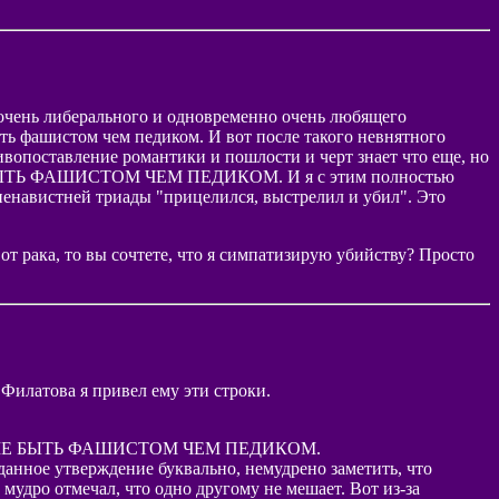
о очень либерального и одновременно очень любящего
ыть фашистом чем педиком. И вот после такого невнятного
тивопоставление романтики и пошлости и черт знает что еще, но
ЛУЧШЕ БЫТЬ ФАШИСТОМ ЧЕМ ПЕДИКОМ. И я с этим полностью
и ненавистней триады "прицелился, выстрелил и убил". Это
от рака, то вы сочтете, что я симпатизирую убийству? Просто
Филатова я привел ему эти строки.
ся – ЛУЧШЕ БЫТЬ ФАШИСТОМ ЧЕМ ПЕДИКОМ.
ь данное утверждение буквально, немудрено заметить, что
мудро отмечал, что одно другому не мешает. Вот из-за