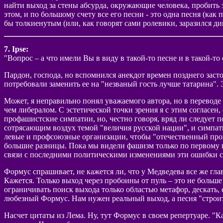
найти выход за стены абсурда, окружающие человека, пробить э
этом, и по большому счету все его песни - это одна песня (как
бы толкиенутым (или, как говорят сами ролевики, заразился ди
7. Ipse:
"Вопрос – а что имели Вы в виду в такой-то песне и в такой-то
Пардон, господа, но вспомнился анекдот времен позднего заст
потребовали заменить ее на "незваный гость лучше татарина". 
Может, я неправильно понял уважаемого автора, но в переводе 
чем либералом. С эстетической точки зрения я с этим согласен,
профашистские симпатии, но, честно говоря, вряд ли следует 
сотрясающим воздух темой "величия русской нации", и симпа
левые и профсоюзные организации, чтобы "отечественный произ
большие разницы. Пока мы видели фашизм только по первому ва
связи с последними политическими изменениями эти ошибки ск
Формус спрашивает, не кажется ли, что у Медведева все же гла
Кажется. Только выход через пробоины от пуль – это не больше
ограничивать поиск выхода только областью метафор, дескать, 
любезный Формус. Нам нужен реальный выход, а песня "строит
Насчет цитаты из Лема. Ну, тут Формус в своем репертуаре. "