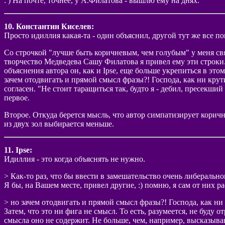
: ) На почте, точнее, у А.Филатова - вышлю ему на днях.
10. Константин Киселев:
Просто идиллия какая-та - один объяснил, другой тут же все по
Cо строчкой "лучше быть коричневым, чем голубым" у меня свя
творчество Медведева Сашу Филатова я привел ему эти строки. 
объяснения автора он, как и Ipse, еще больше укрепиться в это
зачем отодвигать и прямой смысл фразы?! Господа, как ни 
согласен. "Не стоит таращиться так, будто я - дебил, пресекш
первое.
Второе. Откуда берется мысль, что автор симпатизирует коричн
из двух зол выбирается меньше.
11. Ipse:
Идиллия - это когда объяснять не нужно.
> Как-то раз, что бы ввести в замешательство очень либераль
Я бы, на Вашем месте, привел другие, :) помню, я сам от них ра
> но зачем отодвигать и прямой смысл фразы?! Господа, ка
Затем, что это ни фига не смысл. То есть, разумеется, не буду
смысла оно не содержит. Не больше, чем, например, высказыва