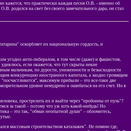
е кажется, что практически каждая песня О.В. - именно об
О.В. родился на свет без своего замечательного дара, он стал
татарина" оскорбляет их национальную гордость, и
ким угодно анти-либералом, в том числе (даже) и фашистом,
о удивлюсь, если окажется, что тут скрыты некие
ьяным мальчикам, по дурости, униженности и безысходности
ющим конкуренцию иностранного капитала, а заодно громящим
 "посчастливится", максимум прибыли – это все-таки две
мозрительном уровне немудрено и ошибаться на его счет. Но в
человека, прострелить их и выйти через "пробоины от пуль"?
мся за такой – потому что уж хоть какой-нибудь! Но
итика – это так, "обман неопытной души" – обломитесь,
нутые.
чался массовым строительством каталажек". Не помню где,