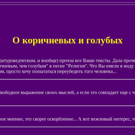
О коричневых и голубых
атуроведческим, и вообще) прочла все Ваши тексты. Дала проче
ичневым, чем голубым" в песне "Религия". Что Вы имели в вид
 просто хочу попытаться переубедить того человека...
ободное выражение своих мыслей, а если это совпадает еще с чь
ное мнение, это скорее оскорбление... А вот вежливый интерес, 