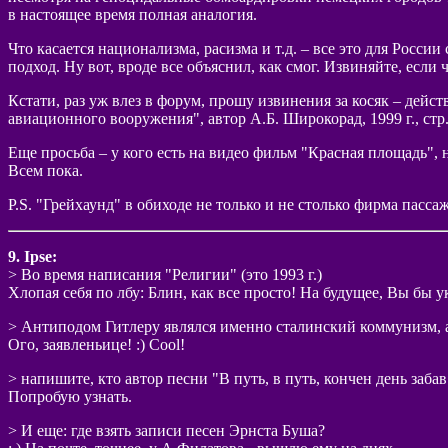
в настоящее время полная аналогия.
Что касается национализма, расизма и т.д. – все это для Росси
подход. Ну вот, вроде все объяснил, как смог. Извиняйте, если ч
Кстати, раз уж влез в форум, прошу извинения за косяк – дейст
авиационного вооружения", автор А.Б. Широкорад, 1999 г., стр.
Еще просьба – у кого есть на видео фильм "Красная площадь", н
Всем пока.
P.S. "Грейхаунд" в обиходе не только и не столько фирма пас
9. Ipse:
> Во время написания "Религии" (это 1993 г.)
Хлопая себя по лбу: Блин, как все просто! На будущее, Вы бы
> Антиподом Гитлеру являлся именно сталинский коммунизм, а
Ого, заявленьице! :) Cool!
> напишите, кто автор песни "В путь, в путь, кончен день заб
Попробую узнать.
> И еще: где взять записи песен Эрнста Буша?