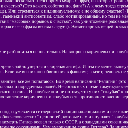
ни было несколько "неоспоримо мудрых" фраз, из которых ровным 
 к счастью? (Это какого, собственно, фига?) А к чему тогда стр
е). Или стремиться к индивидуальному, а не общему счастью? (Вр
ий, гаденький антисоветизм, слабо мотивированный, но тем не 
ствия "массовых порывов к счастью", как уничтожение рабовлад
торая из его фразы весьма следует). Элементарных вещей осмысл
мне разболтаться основательно. На вопрос о коричневых и голубы
 чрезвычайно упертая и свирепая антифа. И тем не менее вышеук
та. Если же возникают обвинения в фашизме, значит, человек не 
занятие, все же попытаюсь. Во время написания "Религии" (это 1
ьных и порядочных людей. Не согласных с теми гомункулюсами
ого разлива. И голубые они не потому, что у них "голубая" кро
оставление коричневых и голубых есть противопоставление верн
 подразумевается гитлеровский национал-социализм и все такое. 
х "общечеловеческих" ценностей, которые нам и внушают "голуб
насмерть Гитлер воевал только с СССР, а с западными союзничка
теми же союзниками. Чем американцы лучше Гитлера? Да ничем.