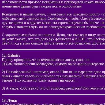
невозможности прямого понимания и приходится искать какое-то
понимание фразы будет скорее всего ошибочным.
Конкретно в нашем случае, с голубыми все довольно просто - э
либеральными ценностями. Сомневаюсь, чтобы Олегу Всеволодо
другое время и в другом месте эта строчка звучала бы иначе -
голубых является чуть ли не общедемократическим требование
С коричневыми были непонятки. Ясно, что имелся в виду не ст
не хочу сказать, что это дело рук фашистов a la РНЕ, это наоб
1994-й год в этом смысле действительно все объясняет. Достат
12. Galmir:
Прошу прощения, что я вмешиваюсь в дискуссию, но:
1) Сам люблю песни Медведева, самому было давно интересно )
2) На набережной, например, около Шпиля, на парапете одно вр
знает - аналог свастики и символ так называемой "Партии Свобо
теперь? Искусство-то, блин, влияет на массы...
3) А какое, собственно, зло от гомосексуалистов? Они кому-то 
13. Лена:
> Откуда берется мысль, что автор симпатизирует коричневым? 