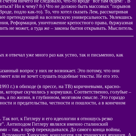
счетом ничего не следовало, что-то вроде "все там будем!". В
емиться? Ни к чему? 8-) Что не должно быть массовых "порывов
оде, подло как-то). То, что хотел сказать Лем, рассматривая
менее претендующий на вселенскую универсальность. Увлекшись
ения, Реформация, уничтожение крепостного права, буржуазная
ить не может, а туда же – законы бытия открывать. Мыслитель.
х я отвечал уже много раз как устно, так и письменно, как
азанный вопрос у них не возникает. Это потому, что они
умеет или не хочет слушать подобные тексты. Не его это.
993 г.) в обиходе (в прессе, на ТВ) коричневыми, красно-
, которые скучились у кормушки. Соответственно, голубые –
вь, а по жизни, в глубинном, мозговом смысле. Это гораздо
ости и предательства, честности и пошлости, а в конечном
Так вот, к Гитлеру и его идеологии я отношусь резко
ые". Антиподом Гитлеру являлся именно сталинский
ми – так, в преф перекидывался. До самого конца войны,
 Вспомните Хиросиму, концлагеря для этнических японцев. А