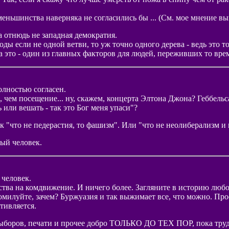
ксменьшинства наверняка не согласились бы ... (См. мое мнение в
 отнюдь не западная демократия.
ды если не одной ветви, то уж точно одного дерева - ведь это
а это - один из главных факторов для людей, переживших то вре
остью согласен.
 чем посещение... ну, скажем, концерта Элтона Джона? Геббельса
 или вешать - так это Бог меня упаси"?
ак "что не педерастия, то фашизм". Или "что не неолиберализм 
ый человек.
 человек.
ства на комдвижение. И ничего более. Загляните в историю любо
омилуйте, зачем? Буржуазия и так выжимает все, что можно. Про
тивляется.
выборов, печати и прочее добро ТОЛЬКО ДО ТЕХ ПОР, пока трудящ