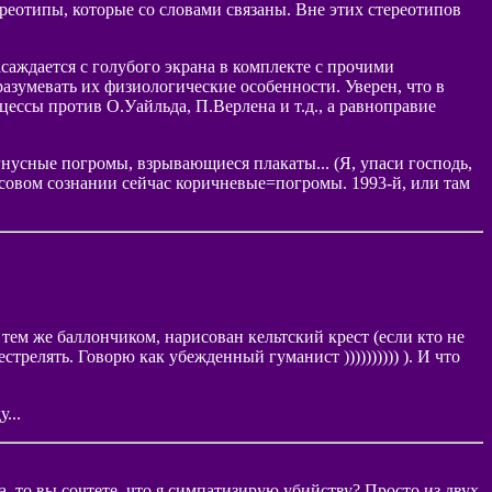
ереотипы, которые со словами связаны. Вне этих стереотипов
асаждается с голубого экрана в комплекте с прочими
зумевать их физиологические особенности. Уверен, что в
цессы против О.Уайльда, П.Верлена и т.д., а равноправие
гнусные погромы, взрывающиеся плакаты... (Я, упаси господь,
массовом сознании сейчас коричневые=погромы. 1993-й, или там
 тем же баллончиком, нарисован кельтский крест (если кто не
трелять. Говорю как убежденный гуманист )))))))))) ). И что
...
а, то вы сочтете, что я симпатизирую убийству? Просто из двух