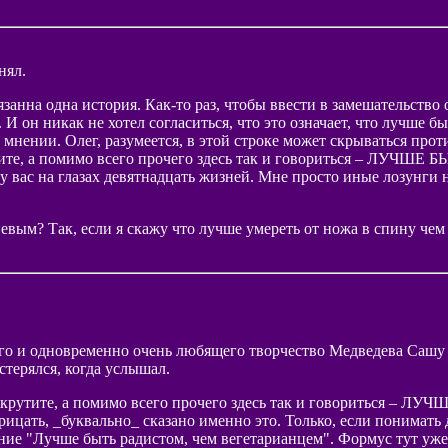
нял.
занна одна история. Как-то раз, чтобы ввести в замешательств
И он никак не хотел согласиться, что это означает, что лучше б
м мнении. Олег, разумеется, в этой строке может скрываться про
крутите, а помимо всего прочего здесь так и говориться – 
ий у вас на глазах девятнадцать жизней. Мне просто иные лозунг
евым? Так, если я скажу что лучше умереть от ножа в спину чем 
ного и одновременно очень любящего творчество Медведева Сашу 
стерялся, когда услышал.
к ни крутите, а помимо всего прочего здесь так и говорить
 отрицать, _буквально_ сказано именно это. Только, если понимат
ние "Лучше быть радистом, чем вегетарианцем". Формус тут уже 