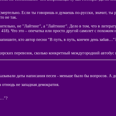
и смертельно. Если ты говоришь и думаешь по-русски, значит, ты 
то не так.
вительно, не "Лайтинг", а "Лайтнинг". Дело в том, что в литера
 418). Что это – опечатка или просто другой самолет с похожим 
апишите, кто автор песни "В путь, в путь, кончен день забав…"?
сажирских перевозок, сколько конкретный междугородний автобу
 указывали даты написания песен - меньше было бы вопросов. А 
 отнюдь не западная демократия.
ав…"?