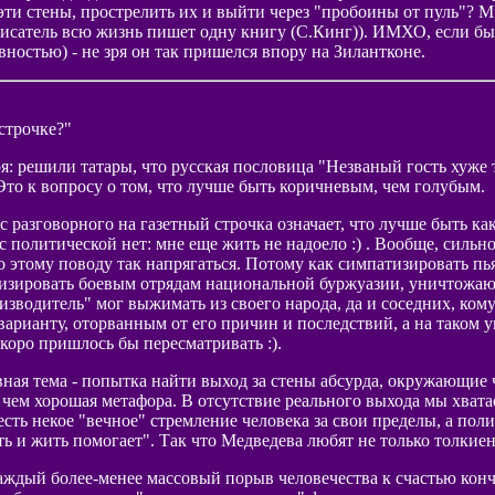
ти стены, прострелить их и выйти через "пробоины от пуль"? Мн
 писатель всю жизнь пишет одну книгу (С.Кинг)). ИМХО, если бы 
вностью) - не зря он так пришелся впору на Зилантконе.
 строчке?"
оя: решили татары, что русская пословица "Незваный гость хуже 
Это к вопросу о том, что лучше быть коричневым, чем голубым.
с разговорного на газетный строчка означает, что лучше быть ка
 с политической нет: мне еще жить не надоело :) . Вообще, сильн
по этому поводу так напрягаться. Потому как симпатизировать п
тизировать боевым отрядам национальной буржуазии, уничтожа
водитель" мог выжимать из своего народа, да и соседних, кому
рианту, оторванным от его причин и последствий, а на таком у
оро пришлось бы пересматривать :).
вная тема - попытка найти выход за стены абсурда, окружающие 
 чем хорошая метафора. В отсутствие реального выхода мы хватае
есть некое "вечное" стремление человека за свои пределы, а пол
ь и жить помогает". Так что Медведева любят не только толкие
Каждый более-менее массовый порыв человечества к счастью кон