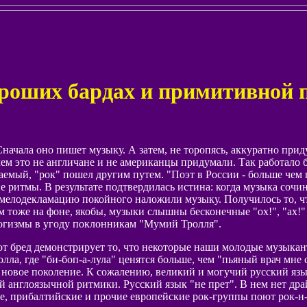
роших бардах и примитивной 
Сначала оно пишет музыку. А затем, не торопясь, аккуратно пр
чем это не англичане и не американцы придумали. Так работало
емый, "рок" пошел другим путем. "Поэт в России - больше чем п
ритмы. В результате подтвердилась истина: когда музыка сочиня
 мелодекламацию покойного наложили музыку. Получилось то, ч
же на фоне, якобы, музыки слышны бесконечные "ох!", "ах!" и 
огизмы в угоду поклонникам "Мумий Тролля".
тот бред демонстрирует то, что некоторые наши молодые музыкан
а, где "би-боп-а-лула" ценятся больше, чем "пьяный врач мне с
е новое поколение. К сожалению, великий и могучий русский яз
 англоязычной ритмики. Русский язык "не прет". В нем нет драй
ие, прибалтийские и прочие европейские рок-группы поют рок-н-