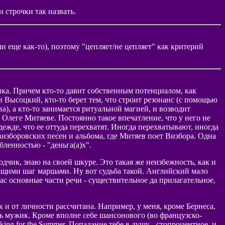
и строчки так назвать.
или еще как-то), поэтому "цепляет/не цепляет" как критерий
ика. Причем кто-то давит собственным потенциалом, как
и Высоцкий, кто-то берет тем, что строит резонанс (с помощью
), а кто-то занимается ритуальной магией, и возводит
, Олеге Митяеве. Постоянно такое впечатление, что у него не
дежде, что ее оттуда перехватят. Иногда перехватывают, иногда
 визборовских песен и альбома, где Митяев поет Визбора. Одна
бленностью - "деньга(а)х".
одчик, знаю на своей шкуре. Это такая же неизбежность, как и
ающими шаг маршами. Ну вот судьба такой. Английский мало
ас основные части речи - существительное да прилагательное,
 и от личности рассчитана. Например, у меня, кроме Бернеса,
едь мужик. Кроме вполне себе шансонового (во французско-
king for the Summer. Попадание тебе в душу - стопроцентное, и