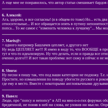
А еще мне не понравилось, что автор статьи смешивает бардов 
6. Алексей:
Ага, здорово, и все согласны! (я в общем-то тоже) Но... есть д
относительные... И все обращается опять в путину непонятности
попса... То же самое с "изменить человека к лучшему"... Мы мож
7. Marix@:
> одного например Башлачев цепляет, а другого нет
Ну ведь ЦЕПЛЯЕТ же!!! Я имею в виду то, что ВООБЩЕ в принци
тут я что-то идеализирую. Ну что делать, если и правда все о
оченно долго!!! И вот такая проблема: вот сижу я сейчас и не 
8. Shura:
Ну песни я пишу так, что под ваши категории не подхожу. Т.е.
Простите, но измышления по поводу убогости русского и роково
где ему и место. Вместе с некоторыми англоязычными друзьями.
9. Павел:
Люди, про "попсу и непопсу" в АП на мно-о-о-гих форумах обсу
бредятиной, не поняв в ней ни слова, не уловив ни мысли. Оп