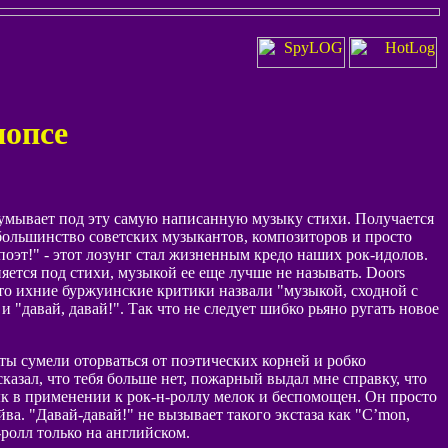
попсе
идумывает под эту самую написанную музыку стихи. Получается
 большинство советских музыкантов, композиторов и просто
оэт!" - этот лозунг стал жизненным кредо наших рок-идолов.
ется под стихи, музыкой ее еще лучше не называть. Doors
то ихние буржуинские критики назвали "музыкой, сходной с
"давай, давай!". Так что не следует шибко рьяно ругать новое
ты сумели оторваться от поэтических корней и робко
казал, что тебя больше нет, пожарный выдал мне справку, что
ык в применении к рок-н-роллу мелок и беспомощен. Он просто
ва. "Давай-давай!" не вызывает такого экстаза как "C’mon,
ролл только на английском.