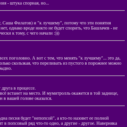
я - штука спорная, но...
вет, Саша Филатов) и "к лучшему", потому что эти понятия
нет, однако вроде никто не будет спорить, что Башлачев - не
ски к тому, с чего начали :)))
 поголовно. А вот с тем, что менять "к лучшему"... это да,
только скользкая, что переливать из пустого в порожнее можно
быдно.
 друга в процессе.
всё встанет на место. И мумитролль окажется в той заднице,
н в вашей голове оказался.
дна песня будет "непопсой", а кто-то назовет ее полной
 в попсовый ряд что-то одно, а другие - другое. Наверняка