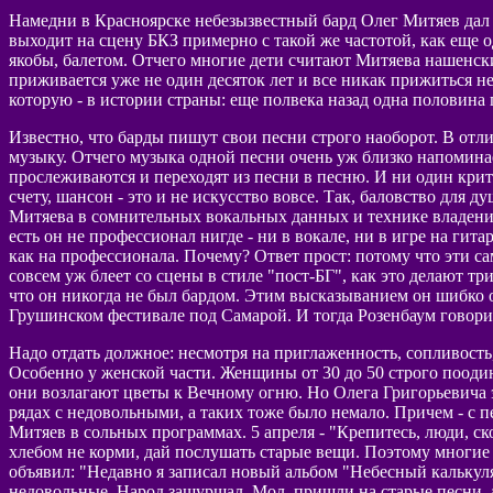
Намедни в Красноярске небезызвестный бард Олег Митяев дал д
выходит на сцену БКЗ примерно с такой же частотой, как еще 
якобы, балетом. Отчего многие дети считают Митяева нашенск
приживается уже не один десяток лет и все никак прижиться не
которую - в истории страны: еще полвека назад одна половина го
Известно, что барды пишут свои песни строго наоборот. В отл
музыку. Отчего музыка одной песни очень уж близко напомин
прослеживаются и переходят из песни в песню. И ни один крит
счету, шансон - это и не искусство вовсе. Так, баловство для 
Митяева в сомнительных вокальных данных и технике владения 
есть он не профессионал нигде - ни в вокале, ни в игре на гита
как на профессионала. Почему? Ответ прост: потому что эти са
совсем уж блеет со сцены в стиле "пост-БГ", как это делают тр
что он никогда не был бардом. Этим высказыванием он шибко о
Грушинском фестивале под Самарой. И тогда Розенбаум говорил,
Надо отдать должное: несмотря на приглаженность, сопливость
Особенно у женской части. Женщины от 30 до 50 строго поодин
они возлагают цветы к Вечному огню. Но Олега Григорьевича э
рядах с недовольными, а таких тоже было немало. Причем - с 
Митяев в сольных программах. 5 апреля - "Крепитесь, люди, ско
хлебом не корми, дай послушать старые вещи. Поэтому многие
объявил: "Недавно я записал новый альбом "Небесный калькулят
недовольные. Народ зашуршал. Мол, пришли на старые песни, 