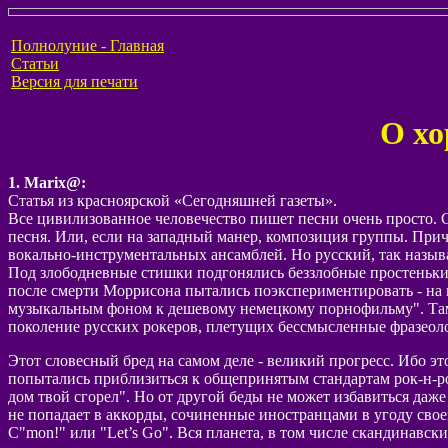
Полнолуние - Главная
Статьи
Версия для печати
О хо
1. Marix@:
Статья из красноярской «Сегодняшней газеты».
Все цивилизованное человечество пишет песни очень просто. 
песня. Или, если на западный манер, композиция группы. При
вокально-инструментальных ансамблей. Но русский, так называ
Под злободневные стишки подгонялись беззлобные простенькие 
после смерти Моррисона пытались поэкспериментировать - на
музыкальным фоном к дешевому немецкому порнофильму". Там то
поколение русских рокеров, плетущих бессмысленные фразеол
Этот словесный бред на самом деле - великий прогресс. Ибо э
попытались приблизиться к общепринятым стандартам рок-н-ролл
дом твой сгорел". Но от другой беды не может избавиться даж
не попадает в аккорды, сочиненные иностранцами в угоду своей
C"mon!" или "Let’s Go". Вся планета, в том числе скандинавск