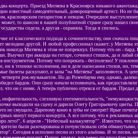
ва концерта. Приезд Митяева в Красноярск никакого ажиотажа, 
один известный самодеятельный, доморощенный артист. Но не ба
им, красноярским гитаристом и певцом. Очередное выступление
 может, то шансон в нашей полублатной стране сразу нашел свое
сударства сидела, а другая - охраняла. Тогда и спелись.
ичие от классического подхода к сочинительству, они сначала п
ает мелодию другой. И любой профессионал скажет: у Митяева 
ик никогда Митяева в этом не попрекнул. Потому что он - бард.
души. Выучил три аккорда на гитаре, сочинил стишок, да и лабай 
инструментом. Потому что попрекать - бесполезно! У поклонник
ре, ни в технике исполнения, ни в деле написания стихов, ни, те
мые билеты раскупают, и залы "на Митяева" заполняются. А цену
и четверти рок-музыкантов. Но до Розенбаума ему, однако, далеко
бидел бардов. Они сразу начали вспоминать, как предоставляли
 что он с ними. А теперь публично отрекся от бардов. Предал д
, инфантильность, слезливую сентиментальность, "немужицкость
очке выходили на сцену и дарили Олегу Григорьевичу цветы. Пр
то не смущало. Дареному коню в зубы не смотрят! Ярые почитат
первых минут первого концерта. А все потому, что в рекламных
ро лето!", 6 апреля - "Небесный калькулятор"". Известно, что н
 зрители были разочарованы и почувствовали себя обманутыми, 
ор". Сегодня я исполню песни из этого альбома. И те песни, кот
а нам новые пихают. Потом, правда, все равно по просьбам зри