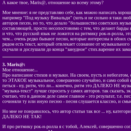
А какое твое, Marix@, отношение ко всему этому?
Мое мнение: я не представляю себе, как можно написать хорош
например "Под музыку Вивальди" (хоть и не сильно я таки люб
авторов песен, но то, что делало "большинство советских музы
составляющей, просто несопостовимо с тем, что делают барды 
и что, что русский язык не ложится на ритмику рок-н-ролла, 
чем... очень редко бывают песни, которые интересны в обоих смы
рядом есть текст, который отвлекает сознание от музыкальног
скучали и дослушали до конца "занудное" стих.варение их зам
3. Marix@:
Мое отношение...
Про написание стихов и музыки. На своем, пусть и небогатом,
то ЭТАКОЕ музыкальное, совершенно случайно, и само собой к
петься - ну, ритм, что ли... конечно, ритм это ДАЛЕКО НЕ муз
"музыка-текст" лучше спросить у самих авторов. так сказать, 
считаю, что в данном деле самое главное - это результат, т.е. 
сочиняли ту или иную песню - песня слушается классно, и смысл 
Но мне не понравилось, что автор статьи так все ... ну, катего
ДАЛЕКО НЕ ТАК!
И про ритмику рок-н-ролла я с тобой, Алексей, совершенно согл