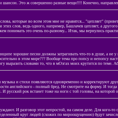
и шансон. Это ж совершенно разные вещи!!!! Конечно, направлени
ва слова, которые во всем этом мне не нравятся... "цепляет" (при
 этих слов, ведь одного, например, Башлачев цепляет, а другого 
ем понимать это очень по-разному... Итак, мы вернулись практиче
пе хорошие песни должны затрагивать что-то в душе, а не у всех
тносительно в этом мире??? Вообще тема про попсу и непопсу нас
могу выразить словами то, что в мОзгах моих крутится по теме. А
 и музыка и стихи появляются одновременно и корректируют друг
сти английского - полный бред. Не смотрите на форму. И тогда 
 И русский рок встанет тоже на ноги с той головы, на которой о
ждают. И разговор этот непростой, на самом деле. Для кого-то о
ределенный круг людей (схожих по мироощущению) будут зачислят