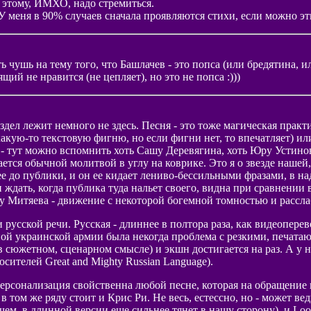
к этому, ИМХО, надо стремиться.
 У меня в 90% случаев сначала проявляются стихи, если можно эт
ть чушь на тему того, что Башлачев - это попса (или бредятина, 
ий не нравится (не цепляет), но это не попcа :)))
ел лежит немного не здесь. Песня - это тоже магическая практ
какую-то текстовую фигню, но если фигни нет, то впечатляет) ил
 тут можно вспомнить хоть Сашу Деревягина, хоть Юру Устинова
ается обычной молитвой в углу на коврике. Это я о звезде нашей
ее до публики, и он ее кидает лениво-бессильными фразами, в на
 ждать, когда публика туда нальет своего, видна при сравнении
г, у Митяева - движение с некоторой богемной томностью и рассла
русской речи. Русская - длиннее в полтора раза, как видеоперев
нной украинской армии была некогда проблема с резкими, печат
в сюжетном, сценарном смысле) и экшн достигается на раз. А у н
ителей Great and Mighty Russian Language).
персонализация свойственна любой песне, которая на обращение к
в том же ряду стоит и Крис Ри. Не весь, естессно, но - может в
чем, в длинной версии еще сильнее тянет в нашу сторону), и Loo