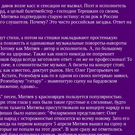
давок возле касс и сенсации не вызвал. Поэт и исполнитель
рд, а целый балетмейстер - господин Терешкин со своим,
 Митяева подтвердило старую истину: если рок в России
го слушателя. Почему? Это чисто российская загадка. Ответ на
ишут стихи, а потом на стишки накладывают простенькую
эта похожесть и одинаковые музыкальные повороты-навороты
 Потому как Митяев - автор и исполнитель. А, по большому
себе на здоровье. Также как никто никогда не попрекнет
ов барда всегда заготовлен ответ - он же не профессионал! То
м паче, в сочинительстве музыки. А билеты на концерт стоят,
, как известно, диктует рынок. Нет, Олег Григорьевич не
. Кстати, Розенбаум как-то в одном из своих интервью заявил,
 Розенбауму "гитару" - знаменитую сцену на бардовском
вижение, однако...
" песен, Митяев у красноярцев пользуется популярностью.
и этом глаза у них были такие грустные и слезливые, будто
ели таланта Митяева присутствовали на концерте наряду и на
 афишах было написано: "Филармония представляет: Олег
аш народ с осторожностью относится ко всему новому. Зато его
когда на первом концерте 5 апреля Митяев вышел на сцену и
орые не попали на этот диск". В зале сразу же отметились
телей бард исполнил старые, любимые народом песни: