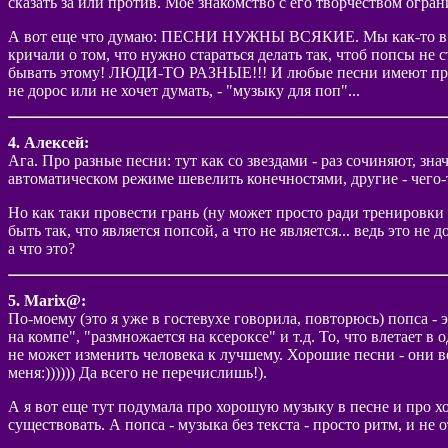
сказать за или против. Мое знакомство с его творчеством огран
А вот еще что думаю: ПЕСНИ НУЖНЫ ВСЯКИЕ. Мы как-то в комп
кричали о том, что нужно стараться делать так, чтоб попсы не 
бывать этому! ЛЮДИ-ТО РАЗНЫЕ!!! И любые песни имеют право 
не дорос или не хочет думать, - "музыку для поп"...
4. Алексей:
Ага. Про разные песни: тут как со звездами - раз сочиняют, зн
автоматическом режиме шевелить конечностями, другие - чего-т
Но как таки провести грань (ну может просто ради тренировки м
быть так, что является попсой, а что не является... ведь это не
а что это?
5. Marix@:
По-моему (это я уже в гостевухе говорила, повторюсь) попса - э
на компе", "размножается на ксероксе" и т.д. То, что влетает в 
не может изменить человека к лучшему. Хорошие песни - они ведь
меня:)))))) Да всего не перечислишь!).
А я вот еще тут подумала про хорошую музыку в песне и про хо
существовать. А попса - музыка без текста - просто ритм, и не 