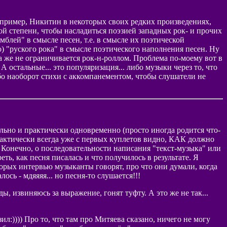
например, Никитин в некоторых своих редких произведениях,
ой степени, чтобы насладиться поэзией западных рок- и прочих
блей" в смысле песен, т.е. в смысле их поэтической
) "руского рока" в смысле поэтического наполнения песен. Ну
а же не ограничивается рок-н-роллом. Проблема по-моему вот в
А остальные... это популяризация... либо музыки через то, что
ибо наоборот стихи с аккомпанементом, чтобы слушатели не
ельно и практически одновременно (просто иногда родится что-
рактически всегда уже с первых куплетов видно, КАК должно
). Конечно, о последовательности написания "текст-музыка" или
ть, как песня писалась и что получилось в результате. Я
которых интервью музыканты говорят, про что они думали, когда
ось - мдяяяя... но песня-то слушается!!!
ды, извиняюсь за выражение, гонят туфту. А это же не так...
л:)))) Про то, что там про Митяева сказано, ничего не могу