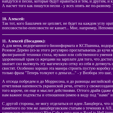
найдутся и песни, которые будут нравиться и тем, и другим, и 
А насчет того как пишутся песни - у всех опять же по-разному.
10. Алексей:
Так тот, кого Башлачев не цепляет, не будет на каждом углу ора
попсовости/не-попсовости не канает... Мне, например, Непомнящ
11. Алексей (Посадник):
А для меня, недорезанного биоинформата и КСПшника, водоразд
Розовое Дерево (из-за этого регулярно проглатываешь до кучи 
филигранной техники стиха, музыки или собственного умения -
здоровенный храм со жрецами на зарплате для того, что достиг
хватает сил вытянуть эту магическую сетку из себя и дотянуть 
свистят. Особенно хорошо эта манера строить пустую коробку и
только фраза "Теперь толкуют о деньгах..." - у Визбора это ша
А отсюда побредем и до Моррисона, и до разницы английской и 
отчетливая напевность украинской речи, отчего у свежесозда
того короче, он еще и мыслит действиями. Оттого драйв (даже 
нам важнее подтексты и отношения (имею в виду под "нами" нос
С другой стороны, не могу отделаться от идеи Ланцберга, что 
памятного по тем же ланцберговским статьям о течениях в АП, 
хэмовском понимании) Blue Cafe у него еще и Road to Hell (при