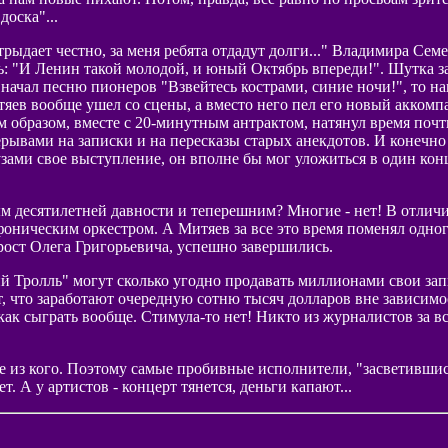
оска"...
трыдает честно, за меня ребята отдадут долги..." Владимира Сем
ть: "И Ленин такой молодой, и юный Октябрь впереди!". Шутка з
н начал песню пионеров "Взвейтесь кострами, синие ночи!", то н
тяев вообще ушел со сцены, а вместо него пел его новый аккомпа
м образом, вместе с 20-минутным антрактом, натянул время поч
ерывами на записки и на пересказы старых анекдотов. И конечно
зами свое выступление, он вполне бы мог уложиться в один конц
 десятилетней давности и теперешним? Многие - нет! В отличие
фоническим оркестром. А Митяев за все это время поменял одног
 рост Олега Григорьевича, успешно завершились.
й Тролль" могут сколько угодно продавать миллионами свои зап
, что заработают очередную сотню тысяч долларов вне зависимос
 как сыграть вообще. Стимула-то нет! Никто из журналистов за 
 из кого. Поэтому самые пробивные исполнители, "засветившись
т. А у артистов - концерт тянется, деньги капают...