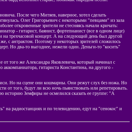
еновича. После чего Митяев, наверное, хотел сделать
атянулась. Олег Григорьевич с некоторыми "певцами" из зала
аиболее откровенные зрители не стесняясь начали кричать:
ниатор - гитарист, баянист, фортепианист (все в одном лице)
ти на трехчасовой концерт. А на следующий день был другой
 же, с антрактом. Поэтому у некоторых зрителей сложилось
ерт. Но два-то выгоднее, нежели один. Деньги-то "косить"
 от того же Александра Яковлевича, который начинал с
о аккомпаниатора, гитариста Константина, на другого -
иси. Но на сцене они кошмарны. Они режут слух без ножа. Но
ти от того, будут ли всю ночь пьянствовать или репетировать.
всю историю Земфиры не осмелился сказать ее группе: "А
" на радиостанциях и по телевидению, едут на "сенокос" и