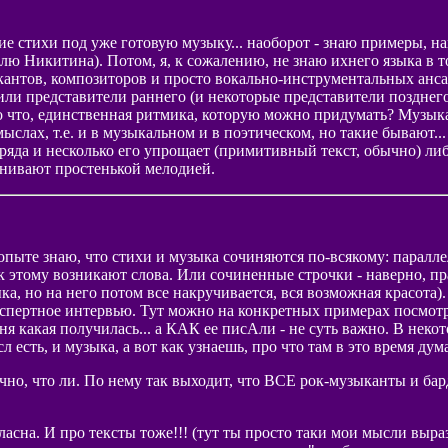
ие стихи под уже готовую музыку... наоборот - знаю примеры, 
лю Никитина). Потом, я, к сожалению, не знаю ихнего языка в т
кантов, композиторов и просто вокально-инструментальных ансам
или представители раннего (и некоторые представители позднего
это что, единственная ритмика, которую можно придумать? Музык
слах, т.е. и в музыкальном и в поэтическом, но такие бывают... 
о ряда и несколько его упрощает (примитивный текст, обычно) л
анивают простенькой мелодией.
 опыте знаю, что стихи и музыка сочиняются по-всякому: паралл
 этому возникают слова. Или сочиненные строчки - наверно, п
ыка, но на него потом все накручивается, вся возможная красота
экспертное интервью. Тут можно на конкретных примерах посмотре
песня какая получилась... а КАК ее писАли - не суть важно. В не
есть, и музыка, а вот как узнаешь, про что там в это время думал
рично, что ли. По нему так выходит, что ВСЕ рок-музыканты и бар
асна. И про тексты тоже!!! (тут ты просто таки мои мысли вырази