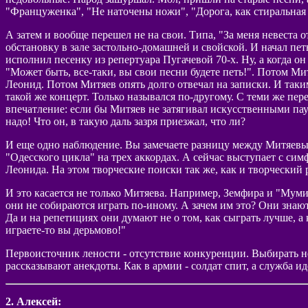
"Француженка", "Не наточены ножи", "Дорога, как стиральная д
А затем и вообще перешел не на свои. Типа, "За меня невеста о
обстановку в зале застольно-домашней и свойской. И начал пе
исполнил песенку из репертуара Пугачевой 70-х. Ну, а когда о
"Может быть, все-таки, вы свои песни будете петь!". Потом Ми
Леонид. Потом Митяев опять долго отвечал на записки. И таки
такой же концерт. Только назывался по-другому. С теми же пер
впечатление: если бы Митяев не затягивал искусственными пау
надо! Что он, в такую даль зазря приезжал, что ли?
И еще одно наблюдение. Вы замечаете разницу между Митяевым
"Одесского цикла" на трех аккордах. А сейчас выступает с сим
Леонида. На этом творческие поиски так же, как и творческий
И это касается не только Митяева. Например, Земфира и "Муми
они не собираются играть по-иному. А зачем им это? Они знают
Да и на репетициях они думают не о том, как сыграть лучше, а
играете-то вы дерьмово!"
Первоисточник лености - отсутствие конкуренции. Выбирать не
рассказывают анекдоты. Как в армии - солдат спит, а служба иде
2. Алексей: