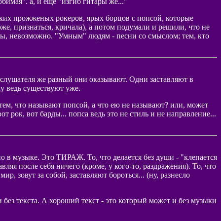
бимая". а, и еще "изгиб гитары жё..."
их прожженых рокеров, ярых борцов с попсой, которые
оже, признаться, кричала), а потом подумали и решили, что не
ы, невозможно. "Умным" людям - песни со смыслом; тем, кто
на слушателя же разный они оказывают. Одни заставляют в
ку ведь существуют уже.
 тем, что называют попсой, а что ею не называют? или, может
т рок, вот барды... попса ведь это не стиль и не направление...
ьно в музыке. Это ТИРАЖ. То, что делается без души - "клепается
авляя после себя ничего (кроме, у кого-то, раздражения). То, что
р, зовут за собой, заставляют бороться... (ну, разнесло
 без текста. А хороший текст - это который может и без музыки