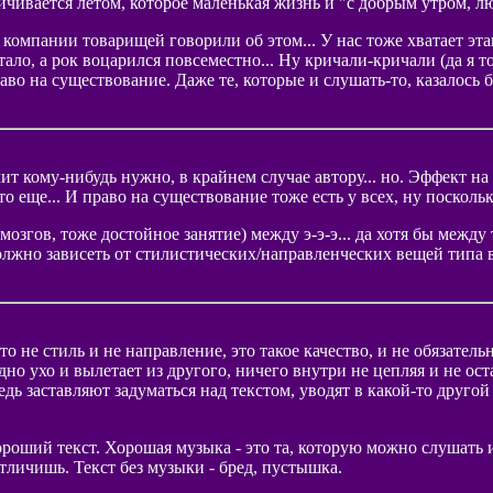
ичивается летом, которое маленькая жизнь и "с добрым утром, лю
ании товарищей говорили об этом... У нас тоже хватает этак
стало, а рок воцарился повсеместно... Ну кричали-кричали (да я т
на существование. Даже те, которые и слушать-то, казалось б
ачит кому-нибудь нужно, в крайнем случае автору... но. Эффект 
о еще... И право на существование тоже есть у всех, ну посколь
озгов, тоже достойное занятие) между э-э-э... да хотя бы между
 должно зависеть от стилистических/направленческих вещей типа во
то не стиль и не направление, это такое качество, и не обязател
одно ухо и вылетает из другого, ничего внутри не цепляя и не ост
 заставляют задуматься над текстом, уводят в какой-то другой ми
роший текст. Хорошая музыка - это та, которую можно слушать и
отличишь. Текст без музыки - бред, пустышка.